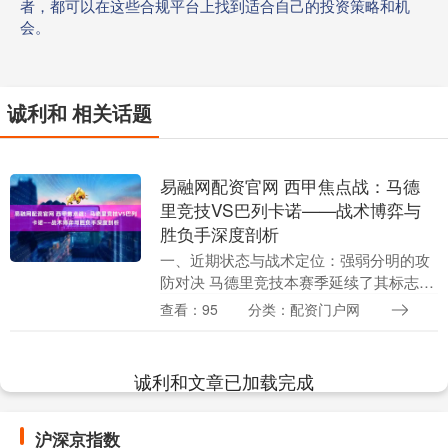
者，都可以在这些合规平台上找到适合自己的投资策略和机
会。
诚利和 相关话题
易融网配资官网 西甲焦点战：马德
里竞技VS巴列卡诺——战术博弈与
胜负手深度剖析
一、近期状态与战术定位：强弱分明的攻
防对决 马德里竞技本赛季延续了其标志性
的“铁血防守+高效反击”体系，尽管联赛初
查看：95
分类：配资门户网
期遭遇过短暂波动，但近期凭借主场强势
表现重返积....
诚利和文章已加载完成
沪深京指数