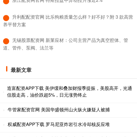
​升利配配资官网 比乐狗粮质量怎么样？好不好？附 3 款高营
养平替方案
​无锡股票配资网 新莱应材：公司主营产品为真空腔体、管
道、管件、泵阀、法兰等
最新文章
造富配资APP下载 美伊缓和叠加财报季提振，美股高开，光通
信股走高，油价跌超5%，日元涨势终止
牛管家配资官网 美国华盛顿州山火纵火嫌疑人被捕
权威配资APP下载 罗马尼亚炸岩引水冷却核反应堆