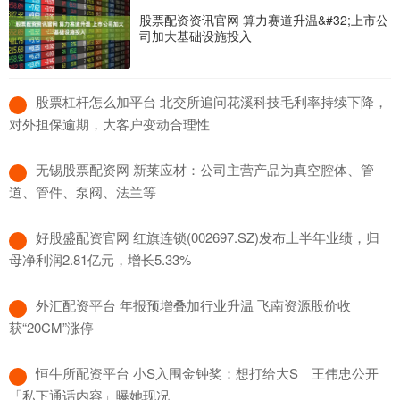
股票配资资讯官网 算力赛道升温&#32;上市公
司加大基础设施投入
​股票杠杆怎么加平台 北交所追问花溪科技毛利率持续下降，
对外担保逾期，大客户变动合理性
​无锡股票配资网 新莱应材：公司主营产品为真空腔体、管
道、管件、泵阀、法兰等
​好股盛配资官网 红旗连锁(002697.SZ)发布上半年业绩，归
母净利润2.81亿元，增长5.33%
​外汇配资平台 年报预增叠加行业升温 飞南资源股价收
获“20CM”涨停
​恒牛所配资平台 小S入围金钟奖：想打给大S 王伟忠公开
「私下通话内容」曝她现况