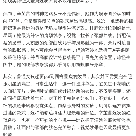
颈线美得让人窒息这状态真不敢相信快40岁了！
然而，辛芷蕾的封神之路从来不是偶然。她作为娱乐圈公认的时
尚ICON，总是能将最简单的款式穿出高级感。这次，她选择的挂
脖裙更是将她的身材优势展现得淋漓尽致。挂脖设计恰到好处地
暴露了她最为纤细的肩颈线条，视觉上拉长了颈部曲线。搭配低
盘的发型，天鹅般的颈部曲线几乎与身形融为一体。亮片材质自
带的膨胀感，原本可能会显得浮夸，但她巧妙地选择了A字裙摆
来藏住胯部，并且高腰设计将腰线提至了最完美的位置，难怪生
图中，她的腰部线条瘦得几乎可以用蚂蚁腰来形容。
其实，普通女孩想要get到同样显瘦的效果，其实并不需要完全照
搬明星的高定。日常生活中，选一件挂脖单品，避免过于花哨的
大面积亮片，选择哑光缎面或针织材质的衣物，不仅更实穿，还
能同样展现优雅气质。对于脖子稍短的姐妹们，不妨戴上一条细
细的项链来转移视觉焦点。而梨形身材的女孩，则可以选择裙摆
过膝的款式，这样能够遮掩住大腿最粗的部位。辛芷蕾这次的红
毯造型，也有一个巧妙的小心机——她选择了清透的底妆和淡色
唇釉，让面部与颈部的肤色完美融合，视觉效果也因此显得更加
轻盈。