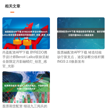
相关文章
尚盈配资APP下载 BYREDO携
股票融配资APP下载 铸造结核
手设计师Benoit Lalloz联袂呈献
诊疗新支点，迪安诊断分枝杆菌
全新限定月影融蜡灯_创意_感
tNGS 2.0焕新发布
官_光影
股票期货配资 细说九三阅兵的