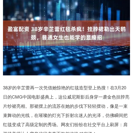
38岁的辛芷蕾再一次凭借她惊艳的红毯造型登上热搜！在3月20
日的CMG中国电影盛典上，这位威尼斯影后身穿一袭金色挂脖亮
片纱裙亮相。那裙摆上的流苏在她的步伐下轻轻摆动，像是一束
束舞动的光线，在璀璨的灯光下折射出迷人的光泽，仿佛瞬间把
红毯变成了高级定制的秀场。网友们纷纷在社交平台上刷屏：肩