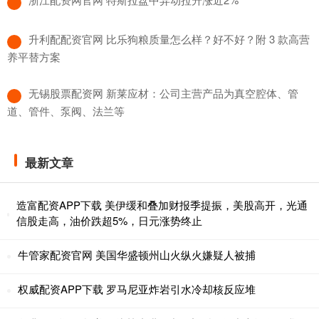
​升利配配资官网 比乐狗粮质量怎么样？好不好？附 3 款高营
养平替方案
​无锡股票配资网 新莱应材：公司主营产品为真空腔体、管
道、管件、泵阀、法兰等
最新文章
造富配资APP下载 美伊缓和叠加财报季提振，美股高开，光通
信股走高，油价跌超5%，日元涨势终止
牛管家配资官网 美国华盛顿州山火纵火嫌疑人被捕
权威配资APP下载 罗马尼亚炸岩引水冷却核反应堆