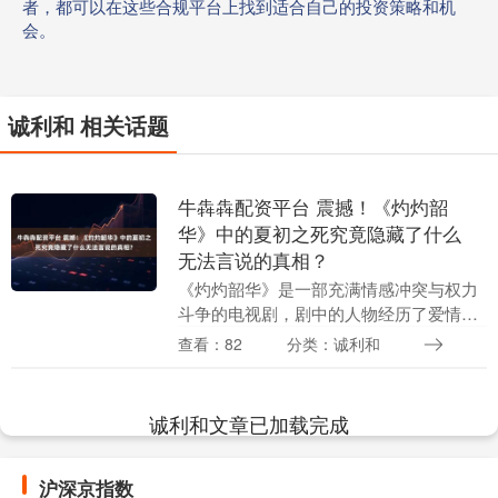
者，都可以在这些合规平台上找到适合自己的投资策略和机
会。
诚利和 相关话题
牛犇犇配资平台 震撼！《灼灼韶
华》中的夏初之死究竟隐藏了什么
无法言说的真相？
《灼灼韶华》是一部充满情感冲突与权力
斗争的电视剧，剧中的人物经历了爱情、
背叛、复仇和牺牲等多重情感纠葛，展现
查看：82
分类：诚利和
了人性中复杂的阴暗面与情感的无常。通
过对剧中事件的拆....
诚利和文章已加载完成
沪深京指数