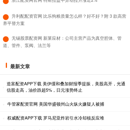
​升利配配资官网 比乐狗粮质量怎么样？好不好？附 3 款高营
养平替方案
​无锡股票配资网 新莱应材：公司主营产品为真空腔体、管
道、管件、泵阀、法兰等
最新文章
造富配资APP下载 美伊缓和叠加财报季提振，美股高开，光通
信股走高，油价跌超5%，日元涨势终止
牛管家配资官网 美国华盛顿州山火纵火嫌疑人被捕
权威配资APP下载 罗马尼亚炸岩引水冷却核反应堆