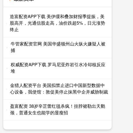
造富配资APP下载 美伊缓和叠加财报季提振，美
股高开，光通信股走高，油价跌超5%，日元涨势
终止
牛管家配资官网 美国华盛顿州山火纵火嫌疑人被
捕
权威配资APP下载 罗马尼亚炸岩引水冷却核反应
堆
金猎人配资平台 美国拟禁止进口中国新型数据中
心设备，我使馆：敦促美停止抹黑中企并威胁制裁
盈富配资 38岁辛芷蕾红毯杀疯！挂脖裙勒出天鹅
颈，普通女生也能学的显瘦招