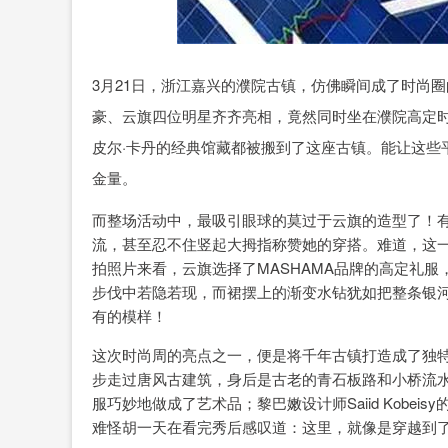
3月21日，浙江嘉兴的濮院古镇，仿佛瞬间成了时尚
豪、云旗四位明星齐齐亮相，竟然同时坐在濮院高定
皮尔·卡丹的经典馆藏都被搬到了这座古镇。能让这些
金量。
而整场活动中，最吸引眼球的莫过于云旗的造型了！
流，甚至忍不住竖起大拇指称赞她的穿搭。难道，这一
拍照片来看，云旗选择了MASHAMA品牌的高定礼
步伐中若隐若现，而裙摆上的渐变水钻犹如把整条银
有的模样！
这次时尚周的亮点之一，便是将千年古镇打造成了独
步走过唐风古建筑，身后是古老的青石板路和小桥流水
服巧妙地做成了艺术品；黎巴嫩设计师Saiid Kobe
难怪胡一天在看完秀后感叹道：这里，就像是穿越到