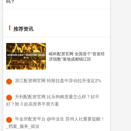
吗？
推荐资讯
峪科配资官网 全国首个“首发经
济指数”落地成都锦江区
​浙江配资网官网 特斯拉盘中异动拉升涨近2%
​升利配配资官网 比乐狗粮质量怎么样？好不
好？附 3 款高营养平替方案
​牛金所配资平台 @毕业生 苏州人社重要提醒！
_档案_服务_就业