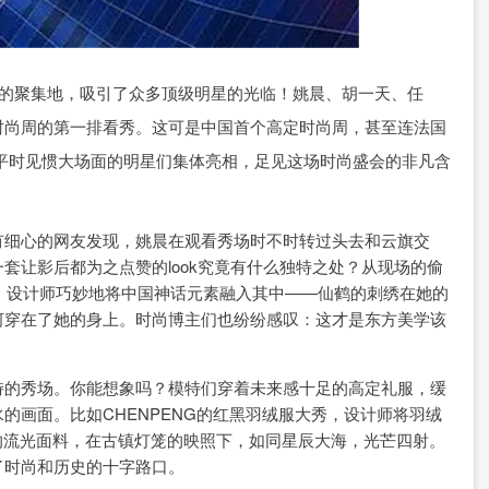
圈的聚集地，吸引了众多顶级明星的光临！姚晨、胡一天、任
时尚周的第一排看秀。这可是中国首个高定时尚周，甚至连法国
平时见惯大场面的明星们集体亮相，足见这场时尚盛会的非凡含
有细心的网友发现，姚晨在观看秀场时不时转过头去和云旗交
套让影后都为之点赞的look究竟有什么独特之处？从现场的偷
服，设计师巧妙地将中国神话元素融入其中——仙鹤的刺绣在她的
河穿在了她的身上。时尚博主们也纷纷感叹：这才是东方美学该
特的秀场。你能想象吗？模特们穿着未来感十足的高定礼服，缓
的画面。比如CHENPENG的红黑羽绒服大秀，设计师将羽绒
isy的流光面料，在古镇灯笼的映照下，如同星辰大海，光芒四射。
了时尚和历史的十字路口。