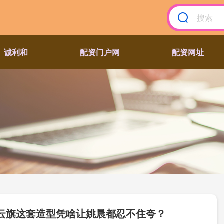
诚利和
配资门户网
配资网址
云旗这套造型凭啥让姚晨都忍不住夸？