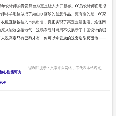
青年设计师的青竞舞台秀更是让人大开眼界。00后设计师们用濮
师将羊毛毡做成了如山水画般的创意作品。更有趣的是，80家
，衣服直接被挂入市集出售，真正实现了高定走进生活。难怪网
尚原来能这么接地气！这场濮院时尚周不仅展示了中国设计的崛
有人说高定只有巴黎才有，你可以拿云旗的这套造型反驳他——
！
诚利和提示：文章来自网络，不代表本站观点。
机核心性能评测
应堆