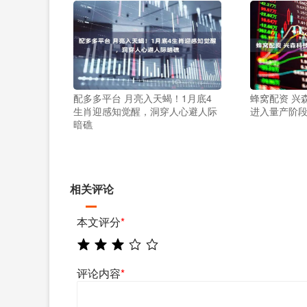
配多多平台 月亮入天蝎！1月底4
蜂窝配资 兴
生肖迎感知觉醒，洞穿人心避人际
进入量产阶
暗礁
相关评论
本文评分
*
评论内容
*