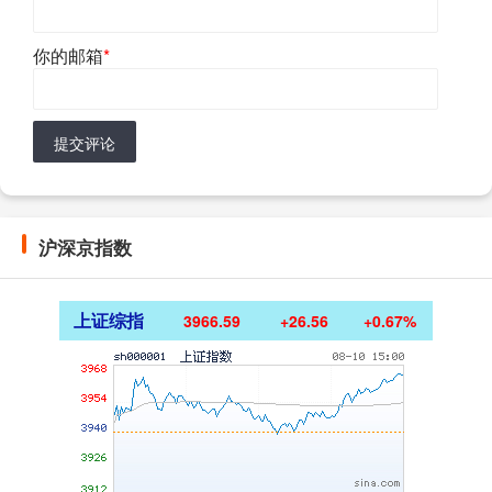
你的邮箱
*
提交评论
沪深京指数
上证综指
3966.59
+26.56
+0.67%