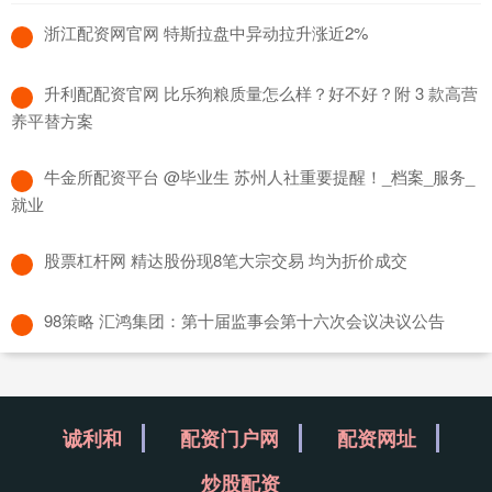
​浙江配资网官网 特斯拉盘中异动拉升涨近2%
​升利配配资官网 比乐狗粮质量怎么样？好不好？附 3 款高营
养平替方案
​牛金所配资平台 @毕业生 苏州人社重要提醒！_档案_服务_
就业
​股票杠杆网 精达股份现8笔大宗交易 均为折价成交
​98策略 汇鸿集团：第十届监事会第十六次会议决议公告
诚利和
配资门户网
配资网址
炒股配资