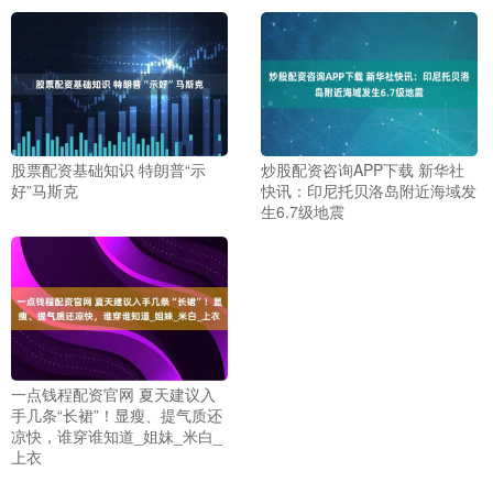
股票配资基础知识 特朗普“示
炒股配资咨询APP下载 新华社
好”马斯克
快讯：印尼托贝洛岛附近海域发
生6.7级地震
一点钱程配资官网 夏天建议入
手几条“长裙”！显瘦、提气质还
凉快，谁穿谁知道_姐妹_米白_
上衣