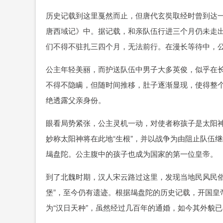
历史记载到这里戛然而止，但唐代玄奘取经时曾到达
唐西域记》中。据记载，和亲队伍行进三个月仍未走
们不得不驻扎三四个月，无法前行。在漫长等待中，
公主年轻美丽，而护送队伍中男子大多英俊，似乎在
不得不隐瞒，但随时间推移，肚子逐渐显现，使得整
绝透露父亲身份。
眼看局势紧张，公主灵机一动，对使者称孩子是太阳
妙称太阳神将在此地“生根”，并以战争为由阻止队伍
朅盘陀。公主腹中的孩子也成为国家的第一位皇帝。
到了北魏时期，汉人宋云路过这里，发现当地民风民俗
堡”，至今仍有遗迹。根据朅盘陀的历史记载，开国皇
为“汉日天种”，虽然经过几百年的通婚，如今其外貌