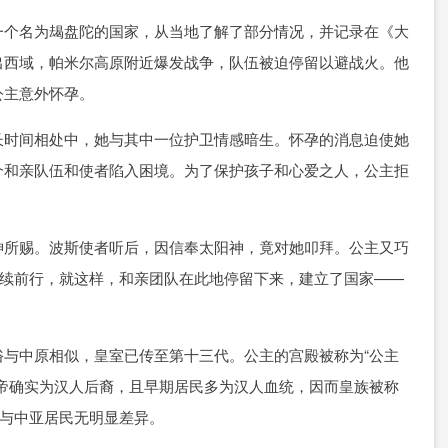
一个名为朅盘陀的国家，从当地了解了部分情况，并记录在《大
出西域，帕米尔高原附近爆发战争，队伍被迫停留以避战火。他
公主意外怀孕。
长时间相处中，她与其中一位护卫情感暗生。怀孕的消息迫使她
个和亲队伍和使者陷入困境。为了保护孩子和心爱之人，公主拒
神所赐。波斯使者听后，因信奉太阳神，竟对她叩拜。公主又巧
继续前行，就这样，和亲团队在此地停留下来，建立了国家——
与中原相似，皇室已传至第十三代。公主的宫殿被称为“公主
帝确实为汉人后裔，且早期居民多为汉人血统，因而皇族被称
已与中亚居民无明显差异。