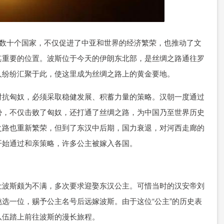
越数十个国家，不仅促进了中亚和世界的经济繁荣，也推动了文
其重要的位置。波斯位于今天的伊朗东北部，是丝绸之路通往罗
人纷纷汇聚于此，使这里成为丝绸之路上的黄金要地。
对抗匈奴，必须采取稳健发展、积蓄力量的策略。汉朝一度通过
势，不仅击败了匈奴，还打通了丝绸之路，为中国乃至世界历史
之路也重新繁荣，但到了东汉中后期，国力衰退，对河西走廊的
开始通过和亲策略，许多公主被嫁入各国。
让波斯颇为不满，多次要求迎娶东汉公主。可惜当时的汉安帝刘
选一位，赐予公主名号后远嫁波斯。由于这位“公主”的历史表
队伍踏上前往波斯的漫长旅程。