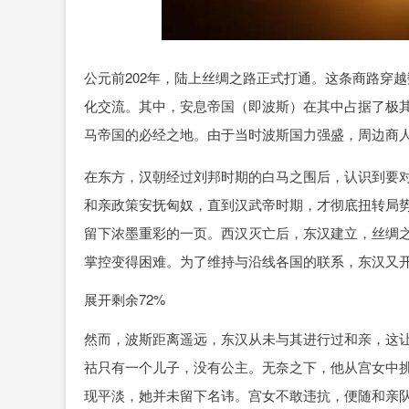
公元前202年，陆上丝绸之路正式打通。这条商路穿
化交流。其中，安息帝国（即波斯）在其中占据了极
马帝国的必经之地。由于当时波斯国力强盛，周边商
在东方，汉朝经过刘邦时期的白马之围后，认识到要
和亲政策安抚匈奴，直到汉武帝时期，才彻底扭转局
留下浓墨重彩的一页。西汉灭亡后，东汉建立，丝绸
掌控变得困难。为了维持与沿线各国的联系，东汉又
展开剩余72%
然而，波斯距离遥远，东汉从未与其进行过和亲，这
祜只有一个儿子，没有公主。无奈之下，他从宫女中挑
现平淡，她并未留下名讳。宫女不敢违抗，便随和亲