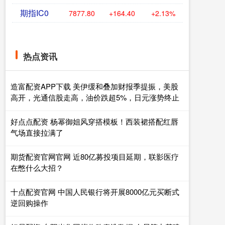
期指IC0
7877.80
+164.40
+2.13%
热点资讯
造富配资APP下载 美伊缓和叠加财报季提振，美股
高开，光通信股走高，油价跌超5%，日元涨势终止
好点点配资 杨幂御姐风穿搭模板！西装裙搭配红唇
气场直接拉满了
期货配资官网官网 近80亿募投项目延期，联影医疗
在憋什么大招？
十点配资官网 中国人民银行将开展8000亿元买断式
逆回购操作