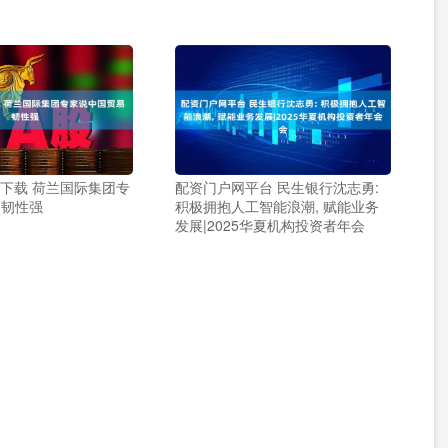
P下载 荷兰国际集团专
配资门户网平台 民生银行沈志勇:
易韧性强
积极拥抱人工智能浪潮, 赋能业务
发展|2025华夏机构投资者年会