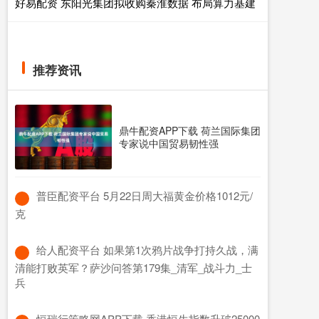
好易配资 东阳光集团拟收购秦淮数据 布局算力基建
推荐资讯
鼎牛配资APP下载 荷兰国际集团
专家说中国贸易韧性强
​普臣配资平台 5月22日周大福黄金价格1012元/
克
​给人配资平台 如果第1次鸦片战争打持久战，满
清能打败英军？萨沙问答第179集_清军_战斗力_士
兵
​恒瑞行策略网APP下载 香港恒生指数升破25000