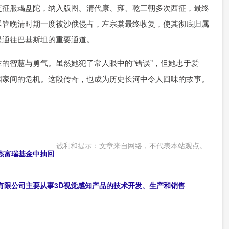
芝征服朅盘陀，纳入版图。清代康、雍、乾三朝多次西征，最终
尽管晚清时期一度被沙俄侵占，左宗棠最终收复，使其彻底归属
是通往巴基斯坦的重要通道。
的智慧与勇气。虽然她犯了常人眼中的“错误”，但她忠于爱
国家间的危机。这段传奇，也成为历史长河中令人回味的故事。
诚利和提示：文章来自网络，不代表本站观点。
杰富瑞基金中抽回
有限公司主要从事3D视觉感知产品的技术开发、生产和销售